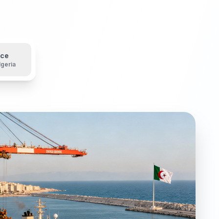
nce
lgeria