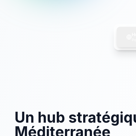
H
Po
Un hub stratégiq
Méditerranée