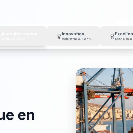
ub méditerranéen
Innovation
Excelle
sition centrale
Industrie & Tech
Made in A
ue en