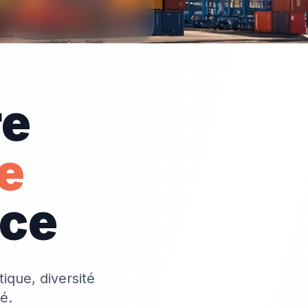
re
e
nce
tique, diversité
é.