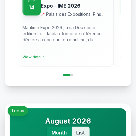
SEP
SEP
Expo – IME 2026
14
20
📍
Palais des Expositions, Pins maritimes - ALGER
Maritime Expo 2026 ; à sa Deuxième
Le Salon
édition , est la plateforme de référence
Fenêtres
dédiée aux acteurs du maritime, du
vous pr
portuaire et de la logistique en Algérie.
consacré
Après le succès confirmé de la première
l’envelo
View details
→
View det
édition, le salon revient avec une
entrepri
ambition renforcée : créer de la valeur
actives
business concrète pour les exposants.
fenêtre
automat
transfor
technol
Today
August 2026
Month
List