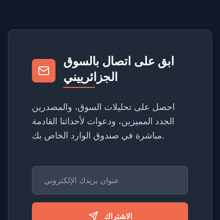
ابق على اتصال بالسوق
الجزائرييني
احصل على تحليلات السوق، والمصدرين
الجدد المميزين، ودعوات لأحداثنا القادمة
مباشرة في صندوق الوارد الخاص بك.
الاشتراك